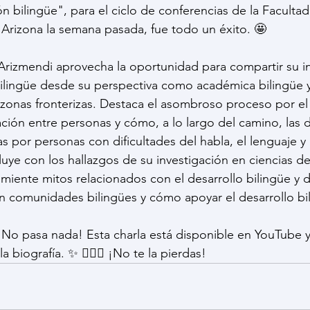
n bilingüe", para el ciclo de conferencias de la Facultad
 Arizona la semana pasada, fue todo un éxito. 🤩
. Arizmendi aprovecha la oportunidad para compartir su i
bilingüe desde su perspectiva como académica bilingüe y 
zonas fronterizas. Destaca el asombroso proceso por el 
ión entre personas y cómo, a lo largo del camino, las di
 por personas con dificultades del habla, el lenguaje y 
ye con los hallazgos de su investigación en ciencias de 
iente mitos relacionados con el desarrollo bilingüe y d
n comunidades bilingües y cómo apoyar el desarrollo bi
 ¡No pasa nada! Esta charla está disponible en YouTube y
la biografía. ✨ 🧚🏽‍♀️ ¡No te la pierdas!