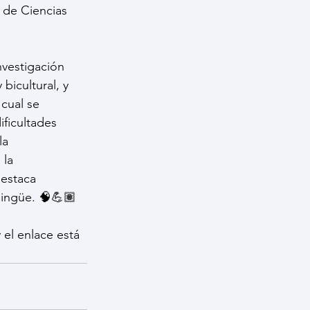
 de Ciencias 
nvestigación 
bicultural, y 
cual se 
ficultades 
la 
la 
estaca 
lingüe. 🧠💪🏽
 el enlace está 