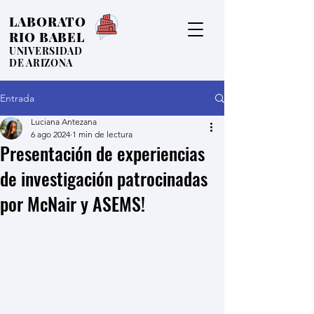
LABORATO
RIO BABEL
UNIVERSIDAD
DE ARIZONA
Entrada
Luciana Antezana
6 ago 2024
1 min de lectura
Presentación de experiencias
de investigación patrocinadas
por McNair y ASEMS!