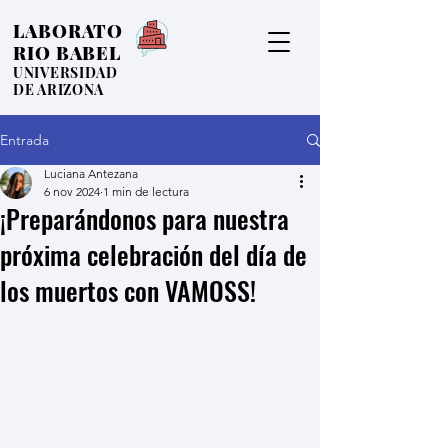
LABORATO
RIO BABEL
UNIVERSIDAD
DE ARIZONA
Entrada
Luciana Antezana
6 nov 2024
1 min de lectura
¡Preparándonos para nuestra
próxima celebración del día de
los muertos con VAMOSS!