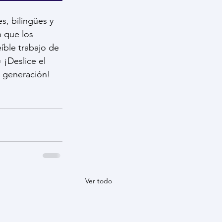
, bilingües y 
 que los 
íble trabajo de 
 ¡Deslice el 
a generación!
Ver todo