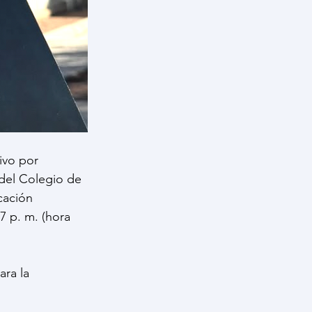
ivo por 
 del Colegio de 
cación 
7 p. m. (hora 
ra la 