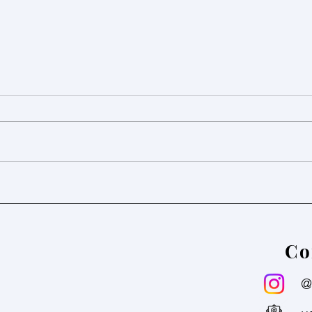
Las Piezas Faltantes en la Atención
¡El L
Médica Equitativa
de la
Schoo
Co
@