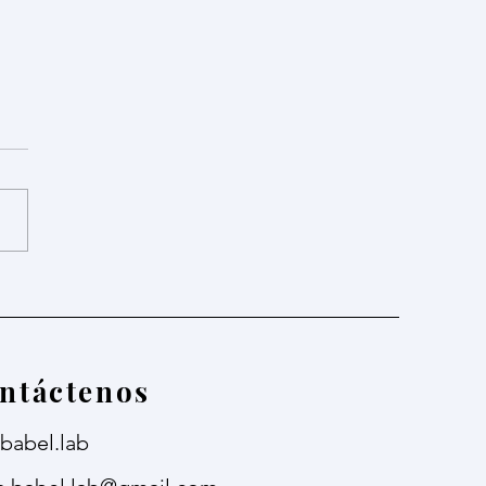
aboratorio BABEL en la Noche
 Ciencia de Pueblo High
l!
ntáctenos
babel.lab