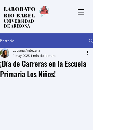
LABORATO
RIO BABEL
UNIVERSIDAD
DE ARIZONA
Entrada
Luciana Antezana
1 may 2025
1 min de lectura
¡Día de Carreras en la Escuela
Primaria Los Niños!