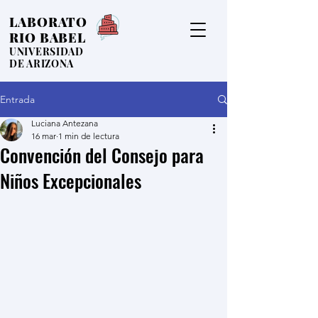
LABORATO
RIO BABEL
UNIVERSIDAD
DE ARIZONA
Entrada
Luciana Antezana
16 mar
1 min de lectura
Convención del Consejo para
Niños Excepcionales